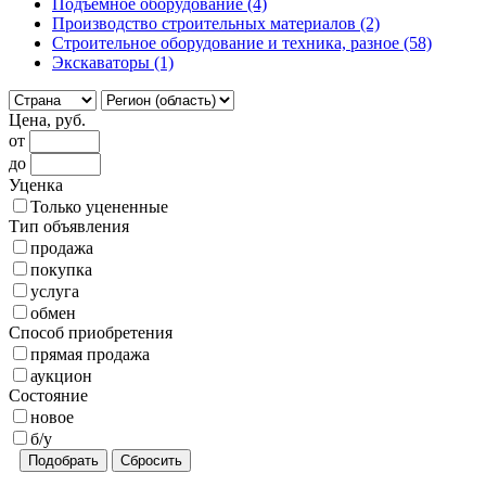
Подъемное оборудование
(4)
Производство строительных материалов
(2)
Строительное оборудование и техника, разное
(58)
Экскаваторы
(1)
Цена, руб.
от
до
Уценка
Только уцененные
Тип объявления
продажа
покупка
услуга
обмен
Способ приобретения
прямая продажа
аукцион
Состояние
новое
б/у
Подобрать
Сбросить
▲Вверх