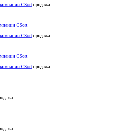
продажа
омпании CSort
продажа
омпании CSort
продажа
родажа
родажа