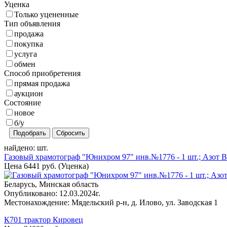
Уценка
Только уцененные
Тип объявления
продажа
покупка
услуга
обмен
Способ приобретения
прямая продажа
аукцион
Состояние
новое
б/у
Подобрать
Сбросить
найдено:
шт.
Газовый храмотограф "Юнихром 97" инв.№1776 - 1 шт.; Азот ВЧ -
Цена 6441 руб. (Уценка)
Беларусь, Минская область
Опубликовано: 12.03.2024г.
Местонахождение: Мядельский р-н, д. Илово, ул. Заводская 1
К701 трактор Кировец